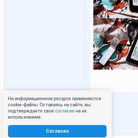
На информационном ресурсе применяются
Статистика портрета:
cookie-файлы. Оставаясь на сайте, вы
подтверждаете свое
согласие
на их
сейчас просматривают портрет - 0
использование.
зарегистрированные пользователи
посетившие портрет за 7 дней - 0
Согласен