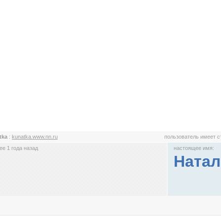
tka
:
kunatka.www.nn.ru
пользователь имеет 
е 1 года назад
настоящее имя:
Натал