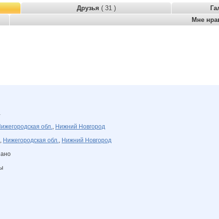
Друзья
( 31 )
Га
Мне нра
а
ижегородская обл.
,
Нижний Новгород
,
Нижегородская обл.
,
Нижний Новгород
зано
ны