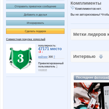
Комплименты
Отправить приватное сообщение
Комплиментов нет.
Вы не авторизованы! Чтоб
Добавить в друзья
Игнорировать
Сделать подарок
Метки лидеров
Совместная покупка: взрослый
популярность:
47171 место
-3 ↓
Интервью
рейтинг
300
?
Привилегированный
пользователь
3
уровня
Последние
фотогра