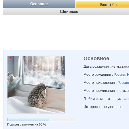
Основное
Блог
( 0 )
Шпионаж
Основное
Дата рождения : не указан
Место рождения :
Россия
,
Н
Место нахождения :
Россия
Место проживания : не ука
Любимые места : не указа
Интересы : не указаны
Портрет заполнен на 60 %